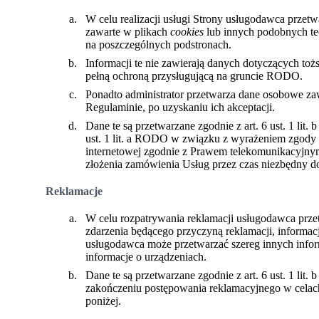
W celu realizacji usługi Strony usługodawca przet
zawarte w plikach
cookies
lub innych podobnych tec
na poszczególnych podstronach.
Informacji te nie zawierają danych dotyczących to
pełną ochroną przysługującą na gruncie RODO.
Ponadto administrator przetwarza dane osobowe za
Regulaminie, po uzyskaniu ich akceptacji.
Dane te są przetwarzane zgodnie z art. 6 ust. 1 lit
ust. 1 lit. a RODO w związku z wyrażeniem zgody
internetowej zgodnie z Prawem telekomunikacyjnym
złożenia zamówienia Usług przez czas niezbędny do
Reklamacje
W celu rozpatrywania reklamacji usługodawca przet
zdarzenia będącego przyczyną reklamacji, informac
usługodawca może przetwarzać szereg innych inform
informacje o urządzeniach.
Dane te są przetwarzane zgodnie z art. 6 ust. 1 lit.
zakończeniu postępowania reklamacyjnego w celach
poniżej.