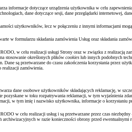
warza informacje dotyczące urządzenia użytkownika w celu zapewnienia
hnologiach, dane dotyczące sesji, dane przeglądarki internetowej, da
żsamości użytkowników, lecz w połączeniu z innymi informacjami mogą
warte w formularzu składania zamówienia Usług oraz składania zamów
. b RODO, w celu realizacji usługi Strony oraz w związku z realizacją 
 na stosowanie określonych plików
cookies
lub innych podobnych tech
. Dane są przetwarzane do czasu zakończenia korzystania przez użytk
 realizacji zamówienia.
warza dane osobowe użytkowników składających reklamację, w szczególn
je pozyskane w toku rozpatrywania reklamacji, w tym wyjaśnienia zdar
acji, w tym imię i nazwisko użytkownika, informacje o korzystaniu pr
 b RODO w celu realizacji usług i są przetwarzane przez czas niezbędny 
 archiwizacyjnych w razie konieczności obrony przed ewentualnymi 