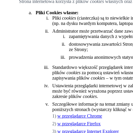
Strona internetowa korzysta z plików
cookies
własnych oraz
Pliki Cookies własne:
Pliki
cookies
(ciasteczka) są to niewielkie
(np. na dysku twardym komputera, laptopa,
Administrator może przetwarzać dane zaw
zapamiętywania danych z wypełni
dostosowywania zawartości Strony
ze Strony;
prowadzenia anonimowych statysty
Standardowo większość przeglądarek inte
plików
cookies
za pomocą ustawień własnej
zapisywania plików
cookies
– w tym ostat
Ustawienia przeglądarki internetowej w za
może być również wyrażona poprzez ustawi
zakresie plików
cookies
.
Szczegółowe informacje na temat zmiany 
poniższych stronach (wystarczy kliknąć w 
1)
w przeglądarce Chrome
2)
w przeglądarce Firefox
3)
w przęglądarce Internet Explorer