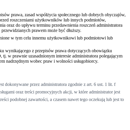
pisów prawa, zasad współżycia społecznego lub dobrych obyczajów,
 przed roszczeniami użytkowników lub innych podmiotów,
ia oraz do upływu terminu przedawnienia roszczeń administratora
h przewidzianych prawem może być dłuższy.
pnione w tym celu innemu użytkownikowi lub podmiotowi lub
wiązku wynikającego z przepisów prawa dotyczących obowiązku
O, tj. w prawnie uzasadnionym interesie administratora polegającym
lem nadrzędnym wobec praw i wolności usługobiorcy.
 dokonywane przez administratora zgodnie z art. 6 ust. 1 lit. f
gami oraz treści promocyjnych akcji, w które administrator jest
ści podobnej zawartości, a czasem nawet tego oczekują lub jest to