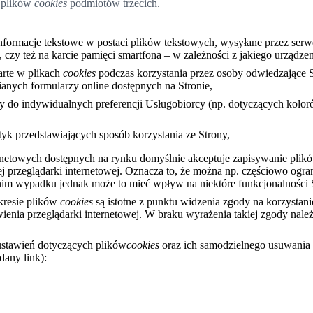
 plików
cookies
podmiotów trzecich.
 informacje tekstowe w postaci plików tekstowych, wysyłane przez serw
 czy też na karcie pamięci smartfona – w zależności z jakiego urządze
arte w plikach
cookies
podczas korzystania przez osoby odwiedzające S
anych formularzy online dostępnych na Stronie,
 do indywidualnych preferencji Usługobiorcy (np. dotyczących kolorów
k przedstawiających sposób korzystania ze Strony,
rnetowych dostępnych na rynku domyślnie akceptuje zapisywanie pli
 przeglądarki internetowej. Oznacza to, że można np. częściowo ogra
nim wypadku jednak może to mieć wpływ na niektóre funkcjonalności 
kresie plików
cookies
są istotne z punktu widzenia zgody na korzystan
enia przeglądarki internetowej. W braku wyrażenia takiej zgody należ
ustawień dotyczących plików
cookies
oraz ich samodzielnego usuwania 
dany link):