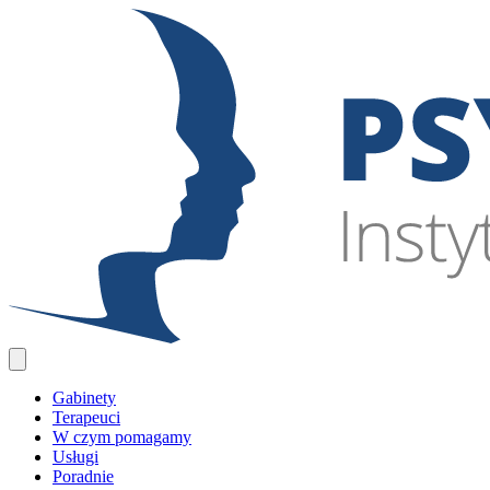
Gabinety
Terapeuci
W czym pomagamy
Usługi
Poradnie