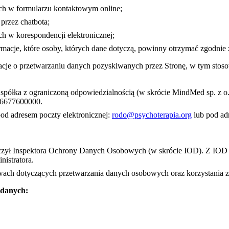
ch w formularzu kontaktowym online;
przez chatbota;
 w korespondencji elektronicznej;
formacje, które osoby, których dane dotyczą, powinny otrzymać zgodni
rmacje o przetwarzaniu danych pozyskiwanych przez Stronę, w tym sto
ółka z ograniczoną odpowiedzialnością (w skrócie MindMed sp. z o.
86677600000.
od adresem poczty elektronicznej:
rodo@psychoterapia.org
lub pod ad
czył Inspektora Ochrony Danych Osobowych (w skrócie IOD). Z IOD 
istratora.
ach dotyczących przetwarzania danych osobowych oraz korzystania z
 danych: