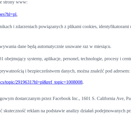
ze strony www:
pes?hl=pl
.
ach i zdarzeniach powiązanych z plikami cookies, identyfikatorami 
owywania dane będą automatycznie usuwane raz w miesiącu.
1 obejmujący systemy, aplikacje, personel, technologie, procesy i cen
 prywatnością i bezpieczeństwem danych, można znaleźć pod adresem:
ytics/topic/2919631?hl=pl&ref_topic=1008008
.
ngowym dostarczanym przez Facebook Inc., 1601 S. California Ave, P
ć skuteczność reklam na podstawie analizy działań podejmowanych p