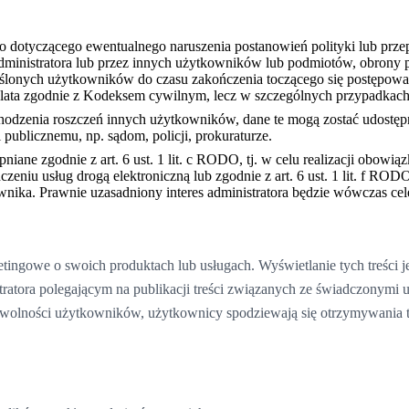
 dotyczącego ewentualnego naruszenia postanowień polityki lub prze
dministratora lub przez innych użytkowników lub podmiotów, obrony
ślonych użytkowników do czasu zakończenia toczącego się postępowan
lata zgodnie z Kodeksem cywilnym, lecz w szczególnych przypadkac
chodzenia roszczeń innych użytkowników, dane te mogą zostać udostę
blicznemu, np. sądom, policji, prokuraturze.
iane zgodnie z art. 6 ust. 1 lit. c RODO, tj. w celu realizacji obo
zeniu usług drogą elektroniczną lub zgodnie z art. 6 ust. 1 lit. f ROD
nika. Prawnie uzasadniony interes administratora będzie wówczas ce
ingowe o swoich produktach lub usługach. Wyświetlanie tych treści jest
ora polegającym na publikacji treści związanych ze świadczonymi usłu
 wolności użytkowników, użytkownicy spodziewają się otrzymywania tre