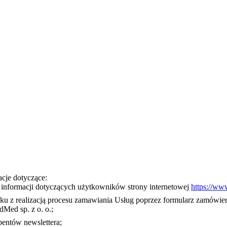
acje dotyczące:
 informacji dotyczących użytkowników strony internetowej
https://ww
 z realizacją procesu zamawiania Usług poprzez formularz zamówieni
Med sp. z o. o.;
entów newslettera;