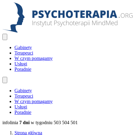
Gabinety
Terapeuci
W czym pomagamy
Usługi
Poradnie
Gabinety
Terapeuci
W czym pomagamy
Usługi
Poradnie
infolinia
7 dni
w tygodniu
503 504 501
Strona główna