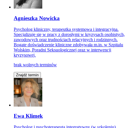
Agnieszka Nowicka
Psycholog kliniczny, terapeutka systemowa i integracyjna.
Specjalizuje się w pracy z dorosłymi w kryzysach osobistych,
zawodowych oraz trudnościach relacyjnych i rodzinnych.
Bogate doświadczenie kliniczne zdobywała m.in. w Szpitalu
Wolskim, Poradni Seksuologicznej oraz w interwencji
kryzysowej.
brak wolnych terminów
Znajdź termin
Ewa Klimek
Psycholog i psychoterapeuta integratywny (w szkoleniu).