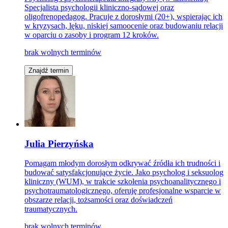
Specjalista psychologii kliniczno-sądowej oraz
oligofrenopedagog. Pracuje z dorosłymi (20+), wspierając ich
w kryzysach, lęku, niskiej samoocenie oraz budowaniu relacji
w oparciu o zasoby i program 12 kroków.
brak wolnych terminów
Znajdź termin
Julia Pierzyńska
Pomagam młodym dorosłym odkrywać źródła ich trudności i
budować satysfakcjonujące życie. Jako psycholog i seksuolog
kliniczny (WUM), w trakcie szkolenia psychoanalitycznego i
psychotraumatologicznego, oferuję profesjonalne wsparcie w
obszarze relacji, tożsamości oraz doświadczeń
traumatycznych.
brak wolnych terminów