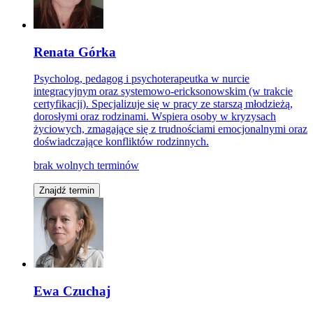
Renata Górka
Psycholog, pedagog i psychoterapeutka w nurcie
integracyjnym oraz systemowo-ericksonowskim (w trakcie
certyfikacji). Specjalizuje się w pracy ze starszą młodzieżą,
dorosłymi oraz rodzinami. Wspiera osoby w kryzysach
życiowych, zmagające się z trudnościami emocjonalnymi oraz
doświadczające konfliktów rodzinnych.
brak wolnych terminów
Znajdź termin
Ewa Czuchaj