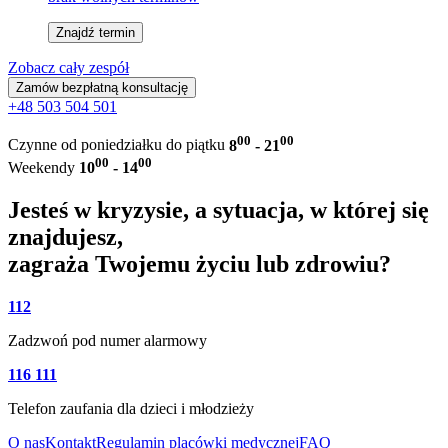
Znajdź termin
Zobacz cały zespół
Zamów bezpłatną konsultację
+48 503 504 501
00
00
Czynne od poniedziałku do piątku
8
- 21
00
00
Weekendy
10
- 14
Jesteś w kryzysie, a sytuacja, w której się
znajdujesz,
zagraża Twojemu życiu lub zdrowiu?
112
Zadzwoń pod numer alarmowy
116 111
Telefon zaufania dla dzieci i młodzieży
O nas
Kontakt
Regulamin placówki medycznej
FAQ