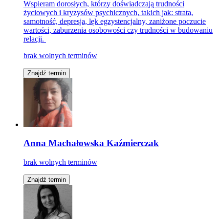
Wspieram dorosłych, którzy doświadczają trudności
życiowych i kryzysów psychicznych, takich jak: strata,
samotność, depresja, lęk egzystencjalny, zaniżone poczucie
wartości, zaburzenia osobowości czy trudności w budowaniu
relacji.
brak wolnych terminów
Znajdź termin
Anna Machałowska Kaźmierczak
brak wolnych terminów
Znajdź termin