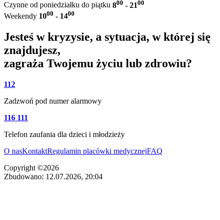
00
00
Czynne od poniedziałku do piątku
8
- 21
00
00
Weekendy
10
- 14
Jesteś w kryzysie, a sytuacja, w której się
znajdujesz,
zagraża Twojemu życiu lub zdrowiu?
112
Zadzwoń pod numer alarmowy
116 111
Telefon zaufania dla dzieci i młodzieży
O nas
Kontakt
Regulamin placówki medycznej
FAQ
Copyright ©2026
Zbudowano: 12.07.2026, 20:04