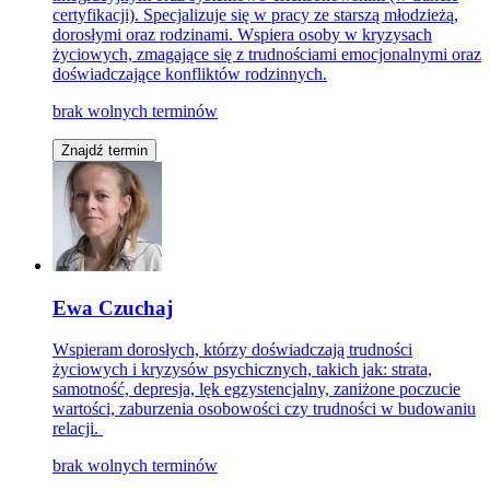
certyfikacji). Specjalizuje się w pracy ze starszą młodzieżą,
dorosłymi oraz rodzinami. Wspiera osoby w kryzysach
życiowych, zmagające się z trudnościami emocjonalnymi oraz
doświadczające konfliktów rodzinnych.
brak wolnych terminów
Znajdź termin
Ewa Czuchaj
Wspieram dorosłych, którzy doświadczają trudności
życiowych i kryzysów psychicznych, takich jak: strata,
samotność, depresja, lęk egzystencjalny, zaniżone poczucie
wartości, zaburzenia osobowości czy trudności w budowaniu
relacji.
brak wolnych terminów