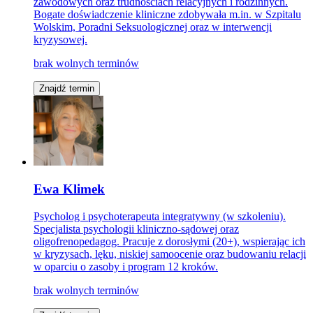
zawodowych oraz trudnościach relacyjnych i rodzinnych.
Bogate doświadczenie kliniczne zdobywała m.in. w Szpitalu
Wolskim, Poradni Seksuologicznej oraz w interwencji
kryzysowej.
brak wolnych terminów
Znajdź termin
Ewa Klimek
Psycholog i psychoterapeuta integratywny (w szkoleniu).
Specjalista psychologii kliniczno-sądowej oraz
oligofrenopedagog. Pracuje z dorosłymi (20+), wspierając ich
w kryzysach, lęku, niskiej samoocenie oraz budowaniu relacji
w oparciu o zasoby i program 12 kroków.
brak wolnych terminów