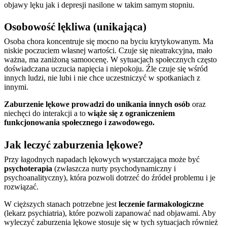
objawy lęku jak i depresji nasilone w takim samym stopniu.
Osobowość lękliwa (unikająca)
Osoba chora koncentruje się mocno na byciu krytykowanym. Ma
niskie poczuciem własnej wartości. Czuje się nieatrakcyjna, mało
ważna, ma zaniżoną samoocenę. W sytuacjach społecznych często
doświadczana uczucia napięcia i niepokoju. Źle czuje się wśród
innych ludzi, nie lubi i nie chce uczestniczyć w spotkaniach z
innymi.
Zaburzenie lękowe prowadzi do unikania innych osób
oraz
niechęci do interakcji a to
wiąże się z ograniczeniem
funkcjonowania społecznego i zawodowego.
Jak leczyć zaburzenia lękowe?
Przy łagodnych napadach lękowych wystarczająca może być
psychoterapia
(zwłaszcza nurty psychodynamiczny i
psychoanalityczny), która pozwoli dotrzeć do źródeł problemu i je
rozwiązać.
W cięższych stanach potrzebne jest
leczenie farmakologiczne
(lekarz psychiatria), które pozwoli zapanować nad objawami. Aby
wyleczyć zaburzenia lękowe stosuje się w tych sytuacjach również