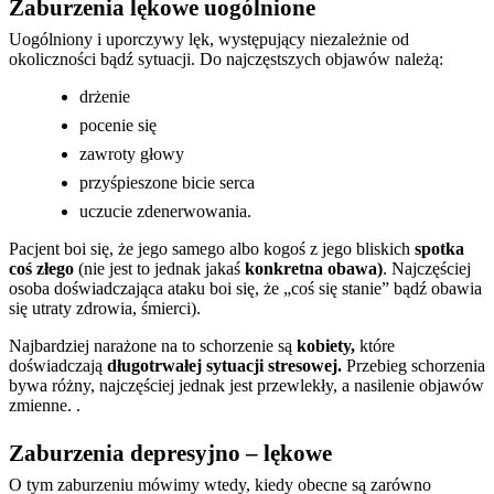
Zaburzenia lękowe uogólnione
Uogólniony i uporczywy lęk, występujący niezależnie od
okoliczności bądź sytuacji. Do najczęstszych objawów należą:
drżenie
pocenie się
zawroty głowy
przyśpieszone bicie serca
uczucie zdenerwowania.
Pacjent boi się, że jego samego albo kogoś z jego bliskich
spotka
coś złego
(nie jest to jednak jakaś
konkretna obawa)
. Najczęściej
osoba doświadczająca ataku boi się, że „coś się stanie” bądź obawia
się utraty zdrowia, śmierci).
Najbardziej narażone na to schorzenie są
kobiety,
które
doświadczają
długotrwałej sytuacji stresowej.
Przebieg schorzenia
bywa różny, najczęściej jednak jest przewlekły, a nasilenie objawów
zmienne. .
Zaburzenia depresyjno – lękowe
O tym zaburzeniu mówimy wtedy, kiedy obecne są zarówno