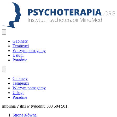
Gabinety
Terapeuci
W czym pomagamy
Usługi
Poradnie
Gabinety
Terapeuci
W czym pomagamy
Usługi
Poradnie
infolinia
7 dni
w tygodniu
503 504 501
Strona główna