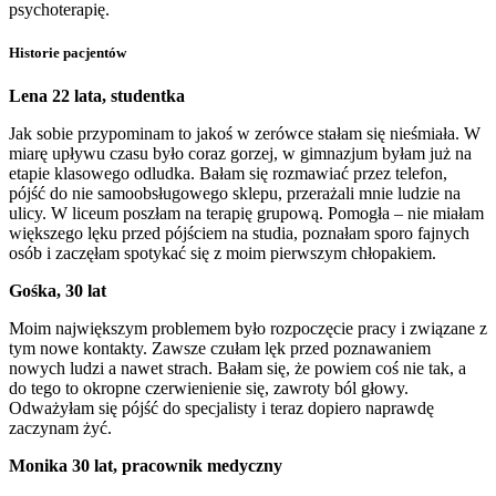
psychoterapię.
Historie pacjentów
Lena 22 lata, studentka
Jak sobie przypominam to jakoś w zerówce stałam się nieśmiała. W
miarę upływu czasu było coraz gorzej, w gimnazjum byłam już na
etapie klasowego odludka. Bałam się rozmawiać przez telefon,
pójść do nie samoobsługowego sklepu, przerażali mnie ludzie na
ulicy. W liceum poszłam na terapię grupową. Pomogła – nie miałam
większego lęku przed pójściem na studia, poznałam sporo fajnych
osób i zaczęłam spotykać się z moim pierwszym chłopakiem.
Gośka, 30 lat
Moim największym problemem było rozpoczęcie pracy i związane z
tym nowe kontakty. Zawsze czułam lęk przed poznawaniem
nowych ludzi a nawet strach. Bałam się, że powiem coś nie tak, a
do tego to okropne czerwienienie się, zawroty ból głowy.
Odważyłam się pójść do specjalisty i teraz dopiero naprawdę
zaczynam żyć.
Monika 30 lat, pracownik medyczny