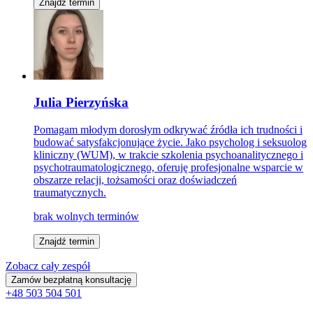
Znajdź termin
Julia Pierzyńska
Pomagam młodym dorosłym odkrywać źródła ich trudności i
budować satysfakcjonujące życie. Jako psycholog i seksuolog
kliniczny (WUM), w trakcie szkolenia psychoanalitycznego i
psychotraumatologicznego, oferuję profesjonalne wsparcie w
obszarze relacji, tożsamości oraz doświadczeń
traumatycznych.
brak wolnych terminów
Znajdź termin
Zobacz cały zespół
Zamów bezpłatną konsultację
+48 503 504 501