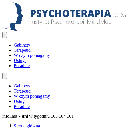
Gabinety
Terapeuci
W czym pomagamy
Usługi
Poradnie
Gabinety
Terapeuci
W czym pomagamy
Usługi
Poradnie
infolinia
7 dni
w tygodniu
503 504 501
Strona główna