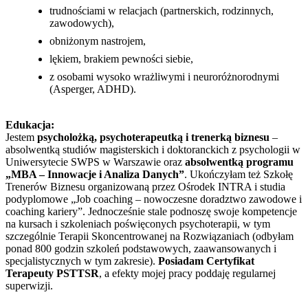
trudnościami w relacjach (partnerskich, rodzinnych,
zawodowych),
obniżonym nastrojem,
lękiem, brakiem pewności siebie,
z osobami wysoko wrażliwymi i neuroróżnorodnymi
(Asperger, ADHD).
Edukacja:
Jestem
psycholożką, psychoterapeutką i trenerką biznesu
–
absolwentką studiów magisterskich i doktoranckich z psychologii w
Uniwersytecie SWPS w Warszawie oraz
absolwentką programu
„MBA – Innowacje i Analiza Danych”
. Ukończyłam też Szkołę
Trenerów Biznesu organizowaną przez Ośrodek INTRA i studia
podyplomowe „Job coaching – nowoczesne doradztwo zawodowe i
coaching kariery”. Jednocześnie stale podnoszę swoje kompetencje
na kursach i szkoleniach poświęconych psychoterapii, w tym
szczególnie Terapii Skoncentrowanej na Rozwiązaniach (odbyłam
ponad 800 godzin szkoleń podstawowych, zaawansowanych i
specjalistycznych w tym zakresie).
Posiadam Certyfikat
Terapeuty PSTTSR
, a efekty mojej pracy poddaję regularnej
superwizji.