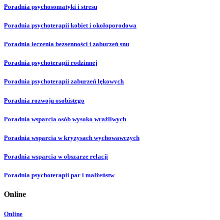
Poradnia psychosomatyki i stresu
Poradnia psychoterapii kobiet i okołoporodowa
Poradnia leczenia bezsenności i zaburzeń snu
Poradnia psychoterapii rodzinnej
Poradnia psychoterapii zaburzeń lękowych
Poradnia rozwoju osobistego
Poradnia wsparcia osób wysoko wrażliwych
Poradnia wsparcia w kryzysach wychowawczych
Poradnia wsparcia w obszarze relacji
Poradnia psychoterapii par i małżeństw
Online
Online