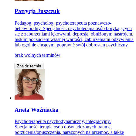
Patrycja Juszczuk
Pedagog, psycholog, psychoterapeuta poznawczo-
behawioralny. Specjalność: psychoterapia osób borykających
się z zaburzeniami lękowymi, depresją, obniżonym nastrojem,
niskim poczuciem własnej wartości, zaburzeniami odżywiania
lub ogólnie chcącymi poprawić swój dobrostan psychiczny.
brak wolnych terminów
Znajdź termin
Aneta Woźniacka
Psychoterapeuta psychodynamiczny, integracyjny.
Specjalność: terapia osób doświadczonych traumą,
porzucenia/opuszczenia, narażonych na przemoc, a także