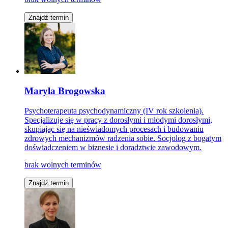
Znajdź termin
Maryla Brogowska
Psychoterapeuta psychodynamiczny (IV rok szkolenia).
Specjalizuje się w pracy z dorosłymi i młodymi dorosłymi,
skupiając się na nieświadomych procesach i budowaniu
zdrowych mechanizmów radzenia sobie. Socjolog z bogatym
doświadczeniem w biznesie i doradztwie zawodowym.
brak wolnych terminów
Znajdź termin