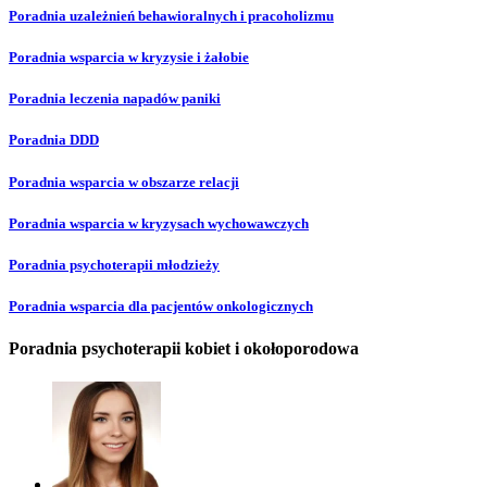
Poradnia uzależnień behawioralnych i pracoholizmu
Poradnia wsparcia w kryzysie i żałobie
Poradnia leczenia napadów paniki
Poradnia DDD
Poradnia wsparcia w obszarze relacji
Poradnia wsparcia w kryzysach wychowawczych
Poradnia psychoterapii młodzieży
Poradnia wsparcia dla pacjentów onkologicznych
Poradnia psychoterapii kobiet i okołoporodowa