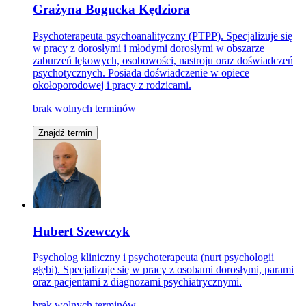
Grażyna Bogucka Kędziora
Psychoterapeuta psychoanalityczny (PTPP). Specjalizuje się
w pracy z dorosłymi i młodymi dorosłymi w obszarze
zaburzeń lękowych, osobowości, nastroju oraz doświadczeń
psychotycznych. Posiada doświadczenie w opiece
okołoporodowej i pracy z rodzicami.
brak wolnych terminów
Znajdź termin
Hubert Szewczyk
Psycholog kliniczny i psychoterapeuta (nurt psychologii
głębi). Specjalizuje się w pracy z osobami dorosłymi, parami
oraz pacjentami z diagnozami psychiatrycznymi.
brak wolnych terminów