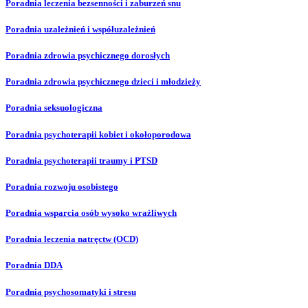
Poradnia leczenia bezsenności i zaburzeń snu
Poradnia uzależnień i współuzależnień
Poradnia zdrowia psychicznego dorosłych
Poradnia zdrowia psychicznego dzieci i młodzieży
Poradnia seksuologiczna
Poradnia psychoterapii kobiet i okołoporodowa
Poradnia psychoterapii traumy i PTSD
Poradnia rozwoju osobistego
Poradnia wsparcia osób wysoko wrażliwych
Poradnia leczenia natręctw (OCD)
Poradnia DDA
Poradnia psychosomatyki i stresu