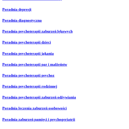
Poradnia depresji
Poradnia diagnostyczna
Poradnia psychoterapii zaburzeń lękowych
Poradnia psychoterapii dzieci
Poradnia psychoterapii jąkania
Poradnia psychoterapii par i małżeństw
Poradnia psychoterapii psychoz
Poradnia psychoterapii rodzinnej
Poradnia psychoterapii zaburzeń odżywiania
Poradnia leczenia zaburzeń osobowości
Poradnia zaburzeń pamięci i psychogeriatrii