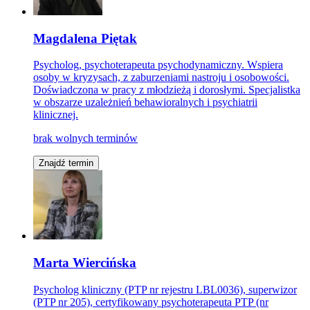
Magdalena Piętak
Psycholog, psychoterapeuta psychodynamiczny. Wspiera
osoby w kryzysach, z zaburzeniami nastroju i osobowości.
Doświadczona w pracy z młodzieżą i dorosłymi. Specjalistka
w obszarze uzależnień behawioralnych i psychiatrii
klinicznej.
brak wolnych terminów
Znajdź termin
Marta Wiercińska
Psycholog kliniczny (PTP nr rejestru LBL0036), superwizor
(PTP nr 205), certyfikowany psychoterapeuta PTP (nr