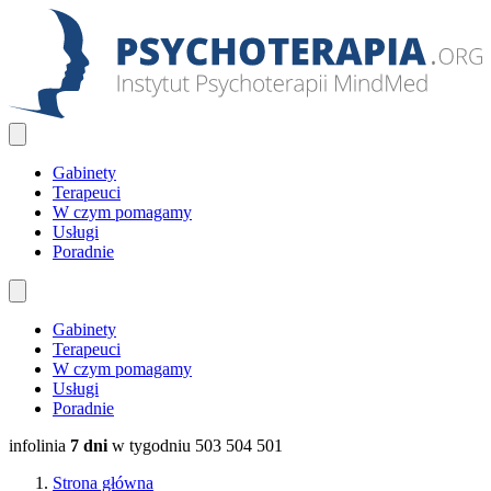
Gabinety
Terapeuci
W czym pomagamy
Usługi
Poradnie
Gabinety
Terapeuci
W czym pomagamy
Usługi
Poradnie
infolinia
7 dni
w tygodniu
503 504 501
Strona główna