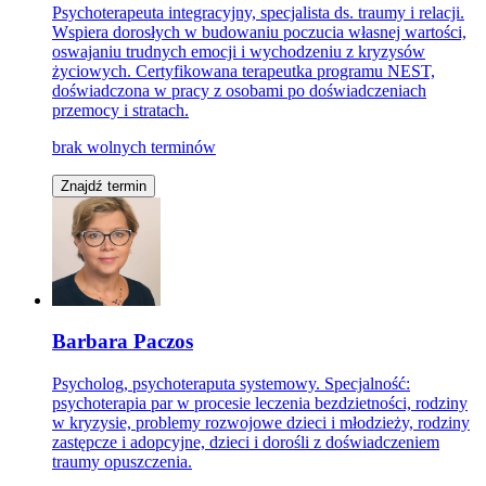
Psychoterapeuta integracyjny, specjalista ds. traumy i relacji.
Wspiera dorosłych w budowaniu poczucia własnej wartości,
oswajaniu trudnych emocji i wychodzeniu z kryzysów
życiowych. Certyfikowana terapeutka programu NEST,
doświadczona w pracy z osobami po doświadczeniach
przemocy i stratach.
brak wolnych terminów
Znajdź termin
Barbara Paczos
Psycholog, psychoteraputa systemowy. Specjalność:
psychoterapia par w procesie leczenia bezdzietności, rodziny
w kryzysie, problemy rozwojowe dzieci i młodzieży, rodziny
zastępcze i adopcyjne, dzieci i dorośli z doświadczeniem
traumy opuszczenia.