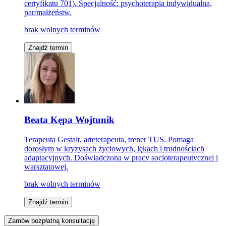
certyfikatu 701). Specjalność: psychoterapia indywidualna,
par/małżeństw.
brak wolnych terminów
Znajdź termin
Beata Kępa Wojtunik
Terapeuta Gestalt, arteterapeuta, trener TUS. Pomaga
dorosłym w kryzysach życiowych, lękach i trudnościach
adaptacyjnych. Doświadczona w pracy socjoterapeutycznej i
warsztatowej.
brak wolnych terminów
Znajdź termin
Zamów bezpłatną konsultację