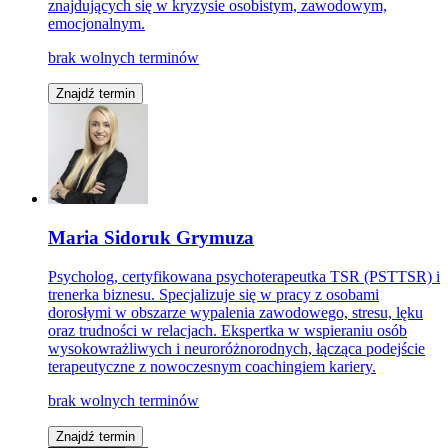
znajdujących się w kryzysie osobistym, zawodowym,
emocjonalnym.
brak wolnych terminów
Znajdź termin
Maria Sidoruk Grymuza
Psycholog, certyfikowana psychoterapeutka TSR (PSTTSR) i
trenerka biznesu. Specjalizuje się w pracy z osobami
dorosłymi w obszarze wypalenia zawodowego, stresu, lęku
oraz trudności w relacjach. Ekspertka w wspieraniu osób
wysokowrażliwych i neuroróżnorodnych, łącząca podejście
terapeutyczne z nowoczesnym coachingiem kariery.
brak wolnych terminów
Znajdź termin