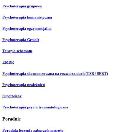
Psychoterapia grupowa
Psychoterapia humanistyczna
Psychoterapia egzystencjalna
Psychoterapia Gestalt
Terapia schematu
EMDR
Psychoterapia skoncentrowana na rozwiązaniach (TSR / SFBT)
Psychoterapia uzależnień
Superwizor
Psychoterapia psychotraumatologiczna
Poradnie
Poradnia leczenia zaburzeń nastroju