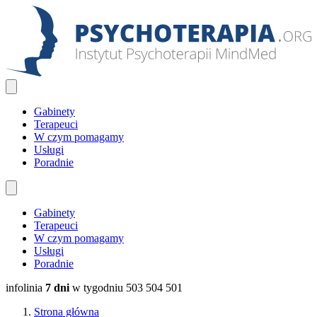
Gabinety
Terapeuci
W czym pomagamy
Usługi
Poradnie
Gabinety
Terapeuci
W czym pomagamy
Usługi
Poradnie
infolinia
7 dni
w tygodniu
503 504 501
Strona główna