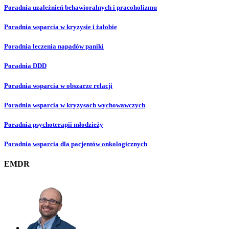
Poradnia uzależnień behawioralnych i pracoholizmu
Poradnia wsparcia w kryzysie i żałobie
Poradnia leczenia napadów paniki
Poradnia DDD
Poradnia wsparcia w obszarze relacji
Poradnia wsparcia w kryzysach wychowawczych
Poradnia psychoterapii młodzieży
Poradnia wsparcia dla pacjentów onkologicznych
EMDR