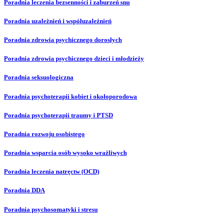
Poradnia leczenia bezsenności i zaburzeń snu
Poradnia uzależnień i współuzależnień
Poradnia zdrowia psychicznego dorosłych
Poradnia zdrowia psychicznego dzieci i młodzieży
Poradnia seksuologiczna
Poradnia psychoterapii kobiet i okołoporodowa
Poradnia psychoterapii traumy i PTSD
Poradnia rozwoju osobistego
Poradnia wsparcia osób wysoko wrażliwych
Poradnia leczenia natręctw (OCD)
Poradnia DDA
Poradnia psychosomatyki i stresu