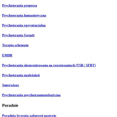
Psychoterapia grupowa
Psychoterapia humanistyczna
Psychoterapia egzystencjalna
Psychoterapia Gestalt
Terapia schematu
EMDR
Psychoterapia skoncentrowana na rozwiązaniach (TSR / SFBT)
Psychoterapia uzależnień
Superwizor
Psychoterapia psychotraumatologiczna
Poradnie
Poradnia leczenia zaburzeń nastroju