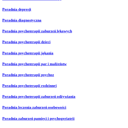
Poradnia depresji
Poradnia diagnostyczna
Poradnia psychoterapii zaburzeń lękowych
Poradnia psychoterapii dzieci
Poradnia psychoterapii jąkania
Poradnia psychoterapii par i małżeństw
Poradnia psychoterapii psychoz
Poradnia psychoterapii rodzinnej
Poradnia psychoterapii zaburzeń odżywiania
Poradnia leczenia zaburzeń osobowości
Poradnia zaburzeń pamięci i psychogeriatrii