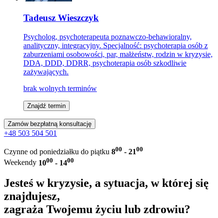
Tadeusz Wieszczyk
Psycholog, psychoterapeuta poznawczo-behawioralny,
analityczny, integracyjny. Specjalność: psychoterapia osób z
zaburzeniami osobowości, par, małżeństw, rodzin w kryzysie,
DDA, DDD, DDRR, psychoterapia osób szkodliwie
zażywających.
brak wolnych terminów
Znajdź termin
Zamów bezpłatną konsultację
+48 503 504 501
00
00
Czynne od poniedziałku do piątku
8
- 21
00
00
Weekendy
10
- 14
Jesteś w kryzysie, a sytuacja, w której się
znajdujesz,
zagraża Twojemu życiu lub zdrowiu?