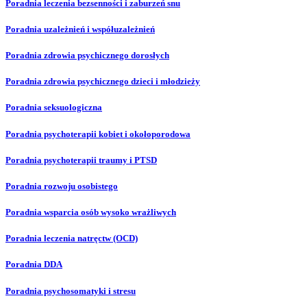
Poradnia leczenia bezsenności i zaburzeń snu
Poradnia uzależnień i współuzależnień
Poradnia zdrowia psychicznego dorosłych
Poradnia zdrowia psychicznego dzieci i młodzieży
Poradnia seksuologiczna
Poradnia psychoterapii kobiet i okołoporodowa
Poradnia psychoterapii traumy i PTSD
Poradnia rozwoju osobistego
Poradnia wsparcia osób wysoko wrażliwych
Poradnia leczenia natręctw (OCD)
Poradnia DDA
Poradnia psychosomatyki i stresu