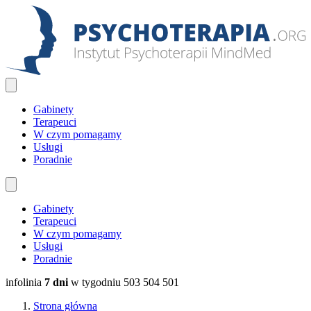
Gabinety
Terapeuci
W czym pomagamy
Usługi
Poradnie
Gabinety
Terapeuci
W czym pomagamy
Usługi
Poradnie
infolinia
7 dni
w tygodniu
503 504 501
Strona główna