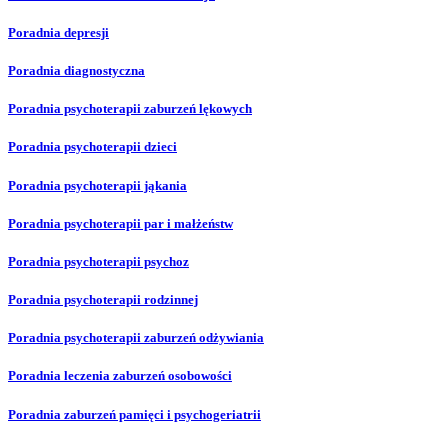
Poradnia depresji
Poradnia diagnostyczna
Poradnia psychoterapii zaburzeń lękowych
Poradnia psychoterapii dzieci
Poradnia psychoterapii jąkania
Poradnia psychoterapii par i małżeństw
Poradnia psychoterapii psychoz
Poradnia psychoterapii rodzinnej
Poradnia psychoterapii zaburzeń odżywiania
Poradnia leczenia zaburzeń osobowości
Poradnia zaburzeń pamięci i psychogeriatrii