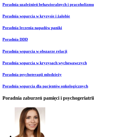
Poradnia uzależnień behawioralnych i pracoholizmu
Poradnia wsparcia w kryzysie i żałobie
Poradnia leczenia napadów paniki
Poradnia DDD
Poradnia wsparcia w obszarze relacji
Poradnia wsparcia w kryzysach wychowawczych
Poradnia psychoterapii młodzieży
Poradnia wsparcia dla pacjentów onkologicznych
Poradnia zaburzeń pamięci i psychogeriatrii