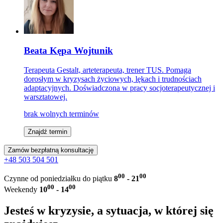
Beata Kępa Wojtunik
Terapeuta Gestalt, arteterapeuta, trener TUS. Pomaga
dorosłym w kryzysach życiowych, lękach i trudnościach
adaptacyjnych. Doświadczona w pracy socjoterapeutycznej i
warsztatowej.
brak wolnych terminów
Znajdź termin
Zamów bezpłatną konsultację
+48 503 504 501
00
00
Czynne od poniedziałku do piątku
8
- 21
00
00
Weekendy
10
- 14
Jesteś w kryzysie, a sytuacja, w której się