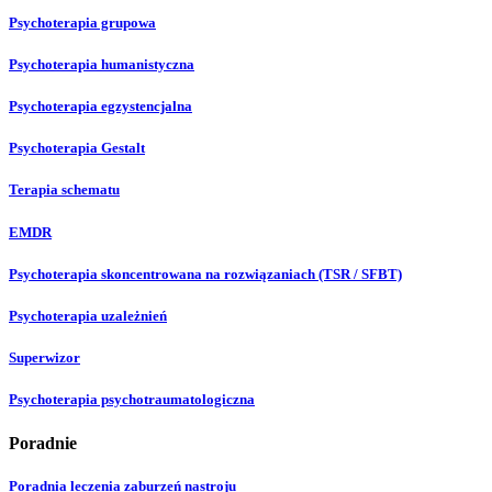
Psychoterapia grupowa
Psychoterapia humanistyczna
Psychoterapia egzystencjalna
Psychoterapia Gestalt
Terapia schematu
EMDR
Psychoterapia skoncentrowana na rozwiązaniach (TSR / SFBT)
Psychoterapia uzależnień
Superwizor
Psychoterapia psychotraumatologiczna
Poradnie
Poradnia leczenia zaburzeń nastroju