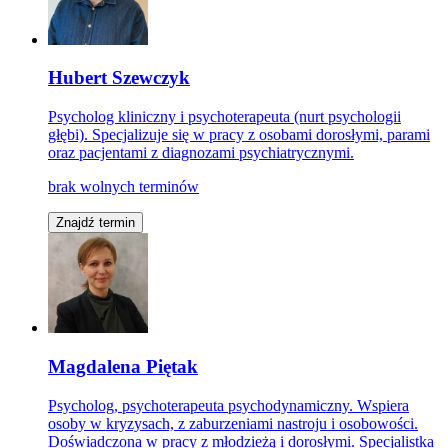
Hubert Szewczyk
Psycholog kliniczny i psychoterapeuta (nurt psychologii
głębi). Specjalizuje się w pracy z osobami dorosłymi, parami
oraz pacjentami z diagnozami psychiatrycznymi.
brak wolnych terminów
Znajdź termin
Magdalena Piętak
Psycholog, psychoterapeuta psychodynamiczny. Wspiera
osoby w kryzysach, z zaburzeniami nastroju i osobowości.
Doświadczona w pracy z młodzieżą i dorosłymi. Specjalistka