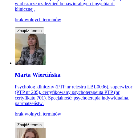
w obszarze uzależnień behawioralnych i psychiatrii
klinicznej.
brak wolnych terminów
Znajdź termin
Marta Wiercińska
Psycholog kliniczny (PTP nr rejestru LBL0036), superwizor
(PTP nr 205), certyfikowany psychoterapeuta PTP (nr
certyfikatu 701). Specjalność: psychoterapia indywidualna,
par/małżeństw.
brak wolnych terminów
Znajdź termin