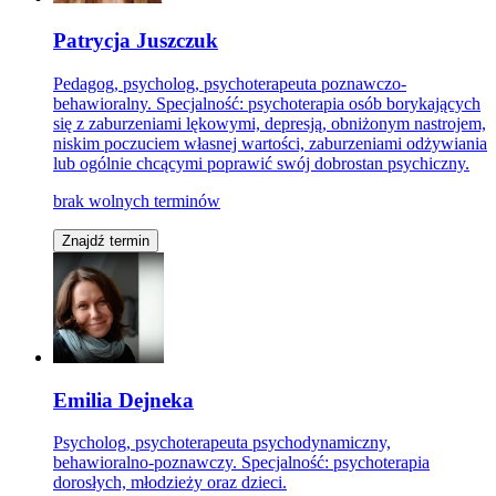
Patrycja Juszczuk
Pedagog, psycholog, psychoterapeuta poznawczo-
behawioralny. Specjalność: psychoterapia osób borykających
się z zaburzeniami lękowymi, depresją, obniżonym nastrojem,
niskim poczuciem własnej wartości, zaburzeniami odżywiania
lub ogólnie chcącymi poprawić swój dobrostan psychiczny.
brak wolnych terminów
Znajdź termin
Emilia Dejneka
Psycholog, psychoterapeuta psychodynamiczny,
behawioralno-poznawczy. Specjalność: psychoterapia
dorosłych, młodzieży oraz dzieci.