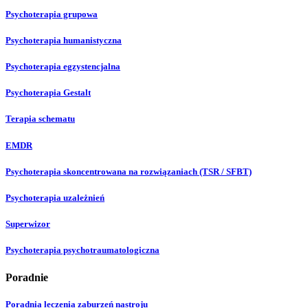
Psychoterapia grupowa
Psychoterapia humanistyczna
Psychoterapia egzystencjalna
Psychoterapia Gestalt
Terapia schematu
EMDR
Psychoterapia skoncentrowana na rozwiązaniach (TSR / SFBT)
Psychoterapia uzależnień
Superwizor
Psychoterapia psychotraumatologiczna
Poradnie
Poradnia leczenia zaburzeń nastroju