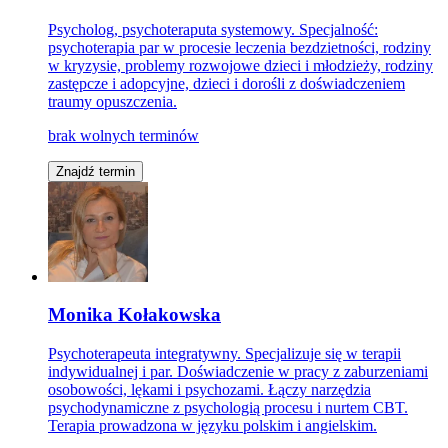
Psycholog, psychoteraputa systemowy. Specjalność:
psychoterapia par w procesie leczenia bezdzietności, rodziny
w kryzysie, problemy rozwojowe dzieci i młodzieży, rodziny
zastępcze i adopcyjne, dzieci i dorośli z doświadczeniem
traumy opuszczenia.
brak wolnych terminów
Znajdź termin
Monika Kołakowska
Psychoterapeuta integratywny. Specjalizuje się w terapii
indywidualnej i par. Doświadczenie w pracy z zaburzeniami
osobowości, lękami i psychozami. Łączy narzędzia
psychodynamiczne z psychologią procesu i nurtem CBT.
Terapia prowadzona w języku polskim i angielskim.