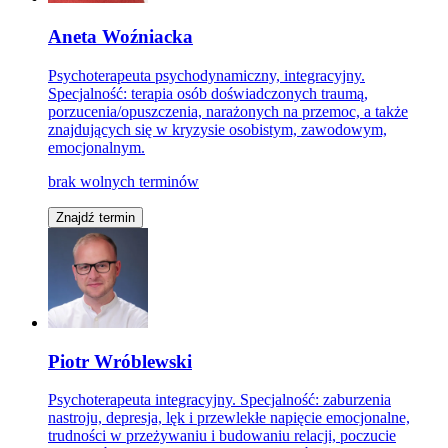
Aneta Woźniacka
Psychoterapeuta psychodynamiczny, integracyjny.
Specjalność: terapia osób doświadczonych traumą,
porzucenia/opuszczenia, narażonych na przemoc, a także
znajdujących się w kryzysie osobistym, zawodowym,
emocjonalnym.
brak wolnych terminów
Znajdź termin
Piotr Wróblewski
Psychoterapeuta integracyjny. Specjalność: zaburzenia
nastroju, depresja, lęk i przewlekłe napięcie emocjonalne,
trudności w przeżywaniu i budowaniu relacji, poczucie