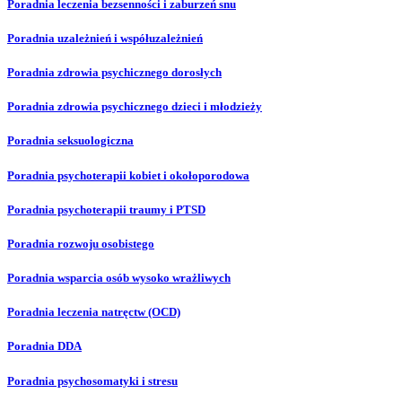
Poradnia leczenia bezsenności i zaburzeń snu
Poradnia uzależnień i współuzależnień
Poradnia zdrowia psychicznego dorosłych
Poradnia zdrowia psychicznego dzieci i młodzieży
Poradnia seksuologiczna
Poradnia psychoterapii kobiet i okołoporodowa
Poradnia psychoterapii traumy i PTSD
Poradnia rozwoju osobistego
Poradnia wsparcia osób wysoko wrażliwych
Poradnia leczenia natręctw (OCD)
Poradnia DDA
Poradnia psychosomatyki i stresu