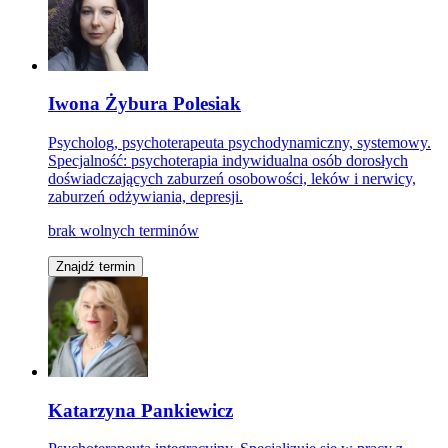
Iwona Żybura Polesiak
Psycholog, psychoterapeuta psychodynamiczny, systemowy.
Specjalność: psychoterapia indywidualna osób dorosłych
doświadczających zaburzeń osobowości, leków i nerwicy,
zaburzeń odżywiania, depresji.
brak wolnych terminów
Znajdź termin
Katarzyna Pankiewicz