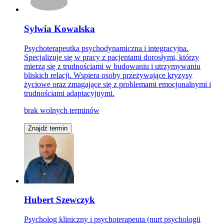
Sylwia Kowalska
Psychoterapeutka psychodynamiczna i integracyjna.
Specjalizuje się w pracy z pacjentami dorosłymi, którzy
mierzą się z trudnościami w budowaniu i utrzymywaniu
bliskich relacji. Wspiera osoby przeżywające kryzysy
życiowe oraz zmagające się z problemami emocjonalnymi i
trudnościami adaptacyjnymi.
brak wolnych terminów
Znajdź termin
Hubert Szewczyk
Psycholog kliniczny i psychoterapeuta (nurt psychologii