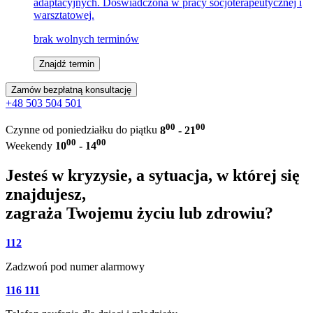
adaptacyjnych. Doświadczona w pracy socjoterapeutycznej i
warsztatowej.
brak wolnych terminów
Znajdź termin
Zamów bezpłatną konsultację
+48 503 504 501
00
00
Czynne od poniedziałku do piątku
8
- 21
00
00
Weekendy
10
- 14
Jesteś w kryzysie, a sytuacja, w której się
znajdujesz,
zagraża Twojemu życiu lub zdrowiu?
112
Zadzwoń pod numer alarmowy
116 111