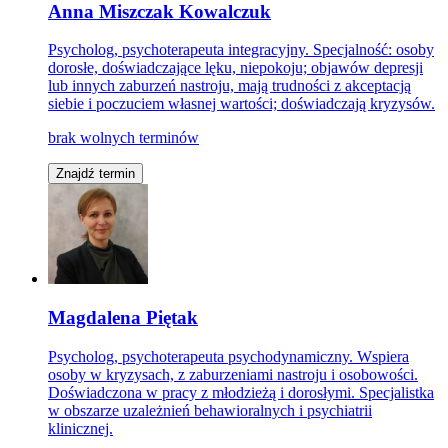
Anna Miszczak Kowalczuk
Psycholog, psychoterapeuta integracyjny. Specjalność: osoby
dorosłe, doświadczające lęku, niepokoju; objawów depresji
lub innych zaburzeń nastroju, mają trudności z akceptacją
siebie i poczuciem własnej wartości; doświadczają kryzysów.
brak wolnych terminów
Znajdź termin
Magdalena Piętak
Psycholog, psychoterapeuta psychodynamiczny. Wspiera
osoby w kryzysach, z zaburzeniami nastroju i osobowości.
Doświadczona w pracy z młodzieżą i dorosłymi. Specjalistka
w obszarze uzależnień behawioralnych i psychiatrii
klinicznej.