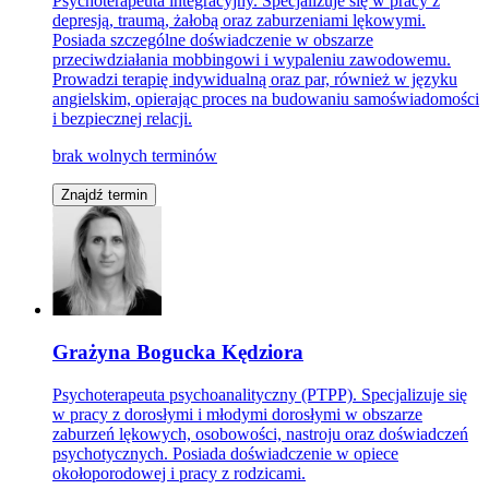
Psychoterapeuta integracyjny. Specjalizuje się w pracy z
depresją, traumą, żałobą oraz zaburzeniami lękowymi.
Posiada szczególne doświadczenie w obszarze
przeciwdziałania mobbingowi i wypaleniu zawodowemu.
Prowadzi terapię indywidualną oraz par, również w języku
angielskim, opierając proces na budowaniu samoświadomości
i bezpiecznej relacji.
brak wolnych terminów
Znajdź termin
Grażyna Bogucka Kędziora
Psychoterapeuta psychoanalityczny (PTPP). Specjalizuje się
w pracy z dorosłymi i młodymi dorosłymi w obszarze
zaburzeń lękowych, osobowości, nastroju oraz doświadczeń
psychotycznych. Posiada doświadczenie w opiece
okołoporodowej i pracy z rodzicami.