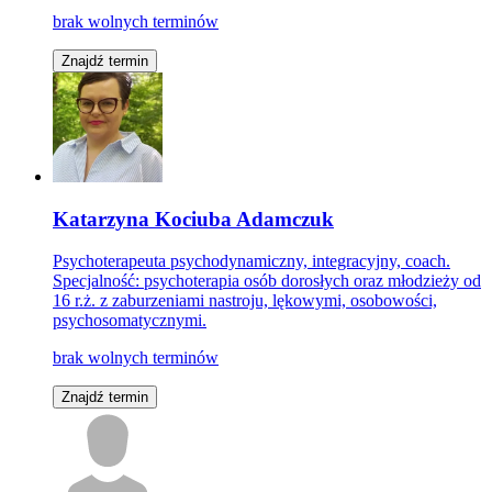
brak wolnych terminów
Znajdź termin
Katarzyna Kociuba Adamczuk
Psychoterapeuta psychodynamiczny, integracyjny, coach.
Specjalność: psychoterapia osób dorosłych oraz młodzieży od
16 r.ż. z zaburzeniami nastroju, lękowymi, osobowości,
psychosomatycznymi.
brak wolnych terminów
Znajdź termin