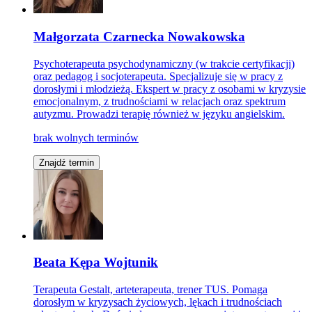
Małgorzata Czarnecka Nowakowska
Psychoterapeuta psychodynamiczny (w trakcie certyfikacji)
oraz pedagog i socjoterapeuta. Specjalizuje się w pracy z
dorosłymi i młodzieżą. Ekspert w pracy z osobami w kryzysie
emocjonalnym, z trudnościami w relacjach oraz spektrum
autyzmu. Prowadzi terapię również w języku angielskim.
brak wolnych terminów
Znajdź termin
Beata Kępa Wojtunik
Terapeuta Gestalt, arteterapeuta, trener TUS. Pomaga
dorosłym w kryzysach życiowych, lękach i trudnościach