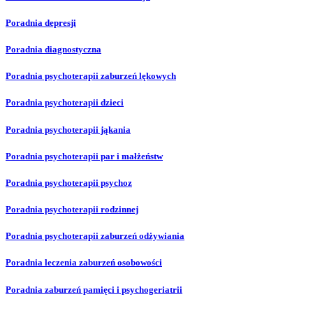
Poradnia depresji
Poradnia diagnostyczna
Poradnia psychoterapii zaburzeń lękowych
Poradnia psychoterapii dzieci
Poradnia psychoterapii jąkania
Poradnia psychoterapii par i małżeństw
Poradnia psychoterapii psychoz
Poradnia psychoterapii rodzinnej
Poradnia psychoterapii zaburzeń odżywiania
Poradnia leczenia zaburzeń osobowości
Poradnia zaburzeń pamięci i psychogeriatrii