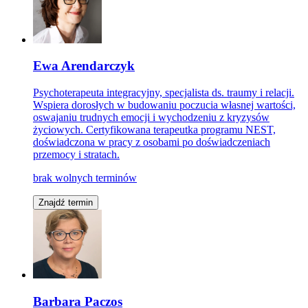
Ewa Arendarczyk
Psychoterapeuta integracyjny, specjalista ds. traumy i relacji.
Wspiera dorosłych w budowaniu poczucia własnej wartości,
oswajaniu trudnych emocji i wychodzeniu z kryzysów
życiowych. Certyfikowana terapeutka programu NEST,
doświadczona w pracy z osobami po doświadczeniach
przemocy i stratach.
brak wolnych terminów
Znajdź termin
Barbara Paczos