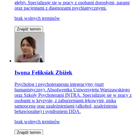
głębi). Specjalizuje się w pracy z osobami dorosłymi, parami
oraz pacjentami z diagnozami psychiatrycznymi.
brak wolnych terminów
Znajdź termin
Iwona Feliksiak Zbiżek
Psycholog i psychoterapeuta integracyjny (nurt
humanistyczny). Absolwentka Uniwersytetu Warszawskiego
oraz Szkoły Psychoterapii INTRA. Specjalizuje się w pracy z
osobami w kryzysie, z zaburzeniami lękowymi, niską
samooceną oraz uzależnieniami (alkohol, uzależnienia
behawioralne) i syndromem DDA.
brak wolnych terminów
Znajdź termin