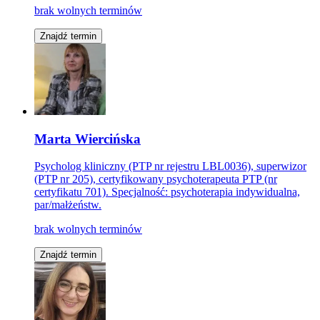
brak wolnych terminów
Znajdź termin
Marta Wiercińska
Psycholog kliniczny (PTP nr rejestru LBL0036), superwizor
(PTP nr 205), certyfikowany psychoterapeuta PTP (nr
certyfikatu 701). Specjalność: psychoterapia indywidualna,
par/małżeństw.
brak wolnych terminów
Znajdź termin