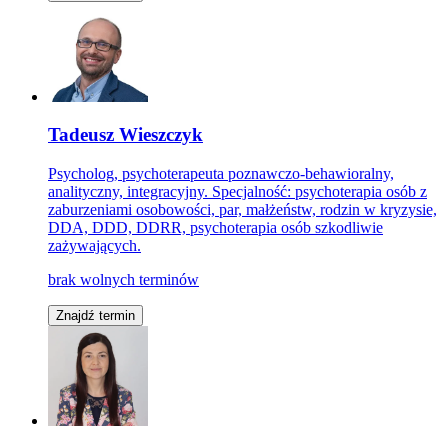
Tadeusz Wieszczyk
Psycholog, psychoterapeuta poznawczo-behawioralny,
analityczny, integracyjny. Specjalność: psychoterapia osób z
zaburzeniami osobowości, par, małżeństw, rodzin w kryzysie,
DDA, DDD, DDRR, psychoterapia osób szkodliwie
zażywających.
brak wolnych terminów
Znajdź termin