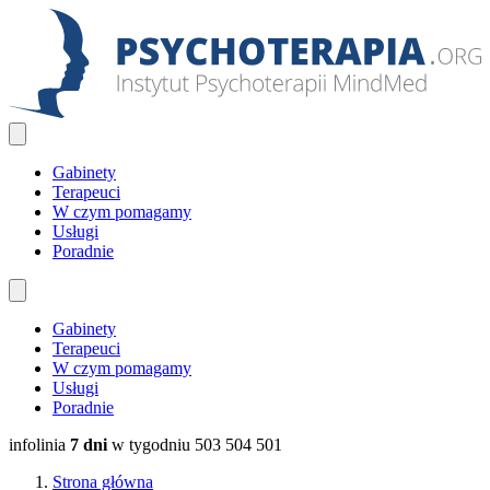
Gabinety
Terapeuci
W czym pomagamy
Usługi
Poradnie
Gabinety
Terapeuci
W czym pomagamy
Usługi
Poradnie
infolinia
7 dni
w tygodniu
503 504 501
Strona główna