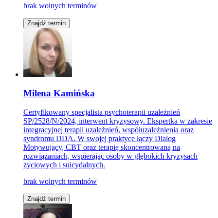
brak wolnych terminów
Znajdź termin
Milena Kamińska
Certyfikowany specjalista psychoterapii uzależnień
SP/2528/N/2024, interwent kryzysowy. Ekspertka w zakresie
integracyjnej terapii uzależnień, współuzależnienia oraz
syndromu DDA. W swojej praktyce łączy Dialog
Motywujący, CBT oraz terapię skoncentrowaną na
rozwiązaniach, wspierając osoby w głębokich kryzysach
życiowych i suicydalnych.
brak wolnych terminów
Znajdź termin