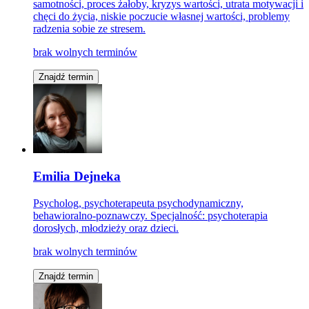
samotności, proces żałoby, kryzys wartości, utrata motywacji i
chęci do życia, niskie poczucie własnej wartości, problemy
radzenia sobie ze stresem.
brak wolnych terminów
Znajdź termin
Emilia Dejneka
Psycholog, psychoterapeuta psychodynamiczny,
behawioralno-poznawczy. Specjalność: psychoterapia
dorosłych, młodzieży oraz dzieci.
brak wolnych terminów
Znajdź termin