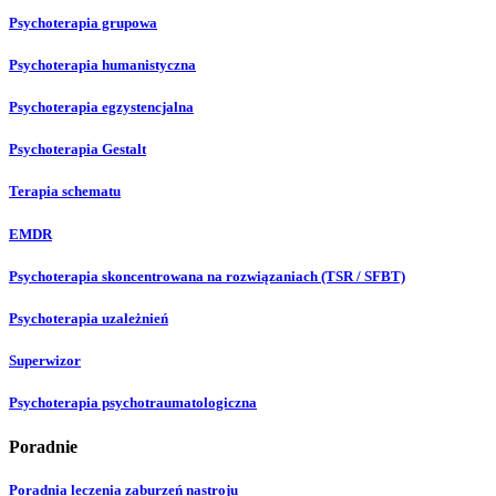
Psychoterapia grupowa
Psychoterapia humanistyczna
Psychoterapia egzystencjalna
Psychoterapia Gestalt
Terapia schematu
EMDR
Psychoterapia skoncentrowana na rozwiązaniach (TSR / SFBT)
Psychoterapia uzależnień
Superwizor
Psychoterapia psychotraumatologiczna
Poradnie
Poradnia leczenia zaburzeń nastroju