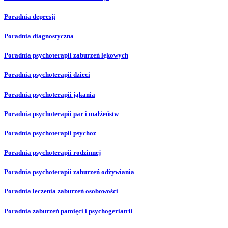
Poradnia depresji
Poradnia diagnostyczna
Poradnia psychoterapii zaburzeń lękowych
Poradnia psychoterapii dzieci
Poradnia psychoterapii jąkania
Poradnia psychoterapii par i małżeństw
Poradnia psychoterapii psychoz
Poradnia psychoterapii rodzinnej
Poradnia psychoterapii zaburzeń odżywiania
Poradnia leczenia zaburzeń osobowości
Poradnia zaburzeń pamięci i psychogeriatrii