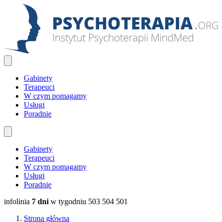
Gabinety
Terapeuci
W czym pomagamy
Usługi
Poradnie
Gabinety
Terapeuci
W czym pomagamy
Usługi
Poradnie
infolinia
7 dni
w tygodniu
503 504 501
Strona główna