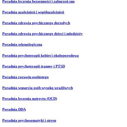
Poradnia leczenia bezsenności i zaburzeń snu
Poradnia uzależnień i współuzależnień
Poradnia zdrowia psychicznego dorosłych
Poradnia zdrowia psychicznego dzieci i młodzieży
Poradnia seksuologiczna
Poradnia psychoterapii kobiet i okołoporodowa
Poradnia psychoterapii traumy i PTSD
Poradnia rozwoju osobistego
Poradnia wsparcia osób wysoko wrażliwych
Poradnia leczenia natręctw (OCD)
Poradnia DDA
Poradnia psychosomatyki i stresu