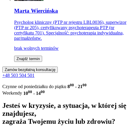
Marta Wiercińska
Psycholog kliniczny (PTP nr rejestru LBL0036), superwizor
(PTP nr 205), certyfikowany psychoterapeuta PTP (nr
certyfikatu 701). Specjalność: psychoterapia indywidualna,
par/małżeństw.
brak wolnych terminów
Znajdź termin
Zamów bezpłatną konsultację
+48 503 504 501
00
00
Czynne od poniedziałku do piątku
8
- 21
00
00
Weekendy
10
- 14
Jesteś w kryzysie, a sytuacja, w której się
znajdujesz,
zagraża Twojemu życiu lub zdrowiu?